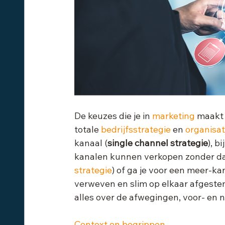
De keuzes die je in 
marketing
 maakt 
totale 
bedrijfsstrategie
 en 
organisat
kanaal (
single channel strategie
), b
kanalen kunnen verkopen zonder dat
strategie
) of ga je voor een meer-k
verweven en slim op elkaar afgestem
alles over de afwegingen, voor- en 
Context en begrippen