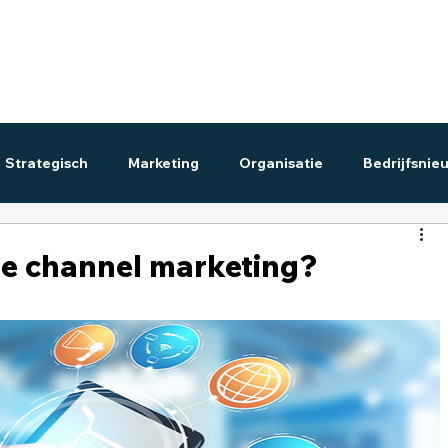
Strategisch
Marketing
Organisatie
Bedrijfsnie
gle channel marketing?