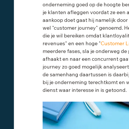
onderneming goed op de hoogte bent 
je klanten afleggen voordat ze een
aankoop doet gaat hij namelijk door
wel "customer journey" genoemd. Het b
die je wil bereiken omdat klantloyali
revenues" en een hoge "
Customer Li
meerdere fases, sla je onderweg de 
afhaakt en naar een concurrent gaat
journey zo goed mogelijk analyseer
de samenhang daartussen is daarbij
bij je onderneming terechtkomt en w
dienst waar interesse in is getoond.