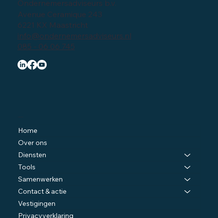
Ondernemersadviseurs b.v.
Avenue Ceramique 243
6221 KX Maastricht
info@ondernemersadviseurs.nl
085 - 06 06 745
Navigatie
Home
Over ons
Diensten
Tools
Samenwerken
Contact & actie
Vestigingen
Privacyverklaring