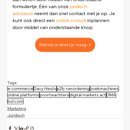
formuliertje. Één van onze 
juridisch 
adviseurs
 neemt dan snel contact met je op. Je 
kunt ook direct een 
online consult
 inplannen 
door middel van onderstaande knop. 
Stel hier je direct je vraag ->
Tags:
e-commerce
Davy Heuts
p2b-verordening
zoekmachines
online platforms
poortwachters
digital markets act
DMA
bol.com
Marketing
Juridisch