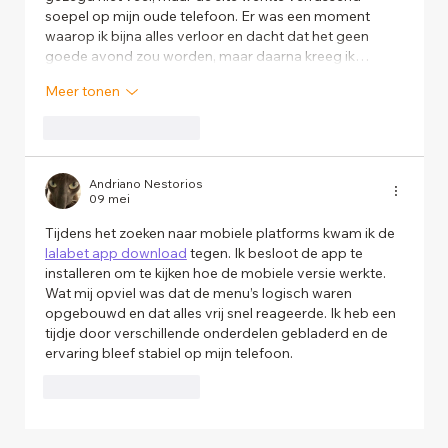
soepel op mijn oude telefoon. Er was een moment 
waarop ik bijna alles verloor en dacht dat het geen 
goede avond zou worden, maar daarna kreeg ik…
Meer tonen
Like
Reageren
Andriano Nestorios
09 mei
Tijdens het zoeken naar mobiele platforms kwam ik de 
lalabet app download
 tegen. Ik besloot de app te 
installeren om te kijken hoe de mobiele versie werkte. 
Wat mij opviel was dat de menu’s logisch waren 
opgebouwd en dat alles vrij snel reageerde. Ik heb een 
tijdje door verschillende onderdelen gebladerd en de 
ervaring bleef stabiel op mijn telefoon.
Like
Reageren