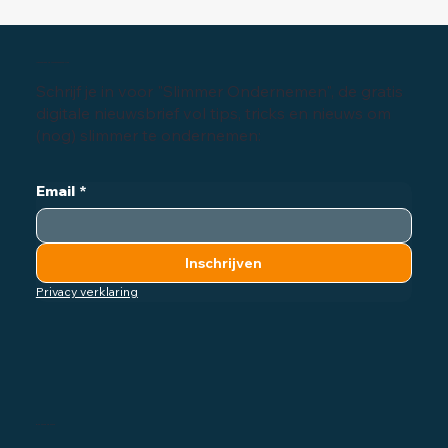
Inschrijven digitale nieuwsbrief
Schrijf je in voor "Slimmer Ondernemen", de gratis
digitale nieuwsbrief vol tips, tricks en nieuws om
(nog) slimmer te ondernemen:
Email
*
Inschrijven
Privacy verklaring
Bedrijfsgegevens