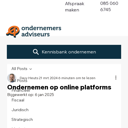
085 060
Afspraak
6745
maken
Kennisbank ondernemen
All Posts
Davy Heuts
21 mrt 2024
6 minuten om te lezen
All Posts
Ondernemen op online platforms
Financieel
Bijgewerkt op:
6 jan 2025
Fiscaal
Juridisch
Strategisch