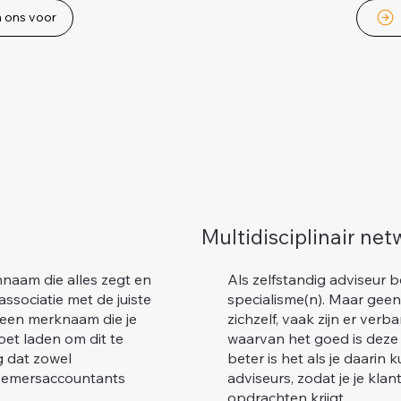
n ons voor
Multidisciplinair ne
naam die alles zegt en
Als zelfstandig adviseur b
ssociatie met de juiste
specialisme(n). Maar geen
 een merknaam die je
zichzelf, vaak zijn er ver
et laden om dit te
waarvan het goed is deze 
g dat zowel
beter is het als je daari
nemersaccountants
adviseurs, zodat je je kla
opdrachten krijgt.