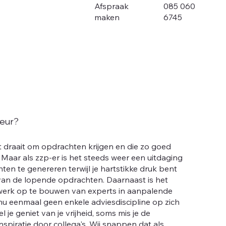
085 060
Afspraak
6745
maken
seur?
t draait om opdrachten krijgen en die zo goed
 Maar als zzp-er is het steeds weer een uitdaging
en te genereren terwijl je hartstikke druk bent
van de lopende opdrachten. Daarnaast is het
twerk op te bouwen van experts in aanpalende
nu eenmaal geen enkele adviesdiscipline op zich
l je geniet van je vrijheid, soms mis je de
spiratie door collega's. Wij snappen dat als