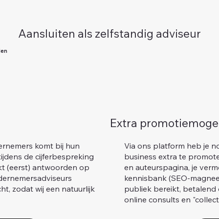
Aansluiten als zelfstandig adviseur
len
Extra promotiemoge
ernemers komt bij hun
Via ons platform heb je no
tijdens de cijferbespreking
business extra te promoten
kt (eerst) antwoorden op
en auteurspagina, je verme
Ondernemersadviseurs
kennisbank (SEO-magneet
ht, zodat wij een natuurlijk
publiek bereikt, betalend
.
online consults en "collect