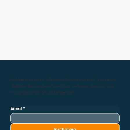
Inschrijven digitale nieuwsbrief
Schrijf je in voor "Slimmer Ondernemen", de gratis
digitale nieuwsbrief vol tips, tricks en nieuws om
(nog) slimmer te ondernemen:
Email
*
Inschrijven