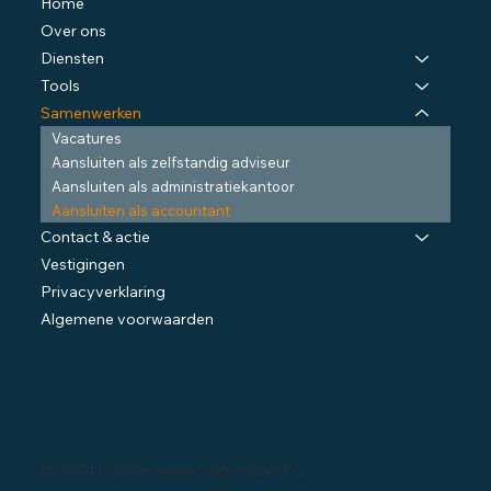
Home
Over ons
Diensten
Tools
Samenwerken
Vacatures
Aansluiten als zelfstandig adviseur
Aansluiten als administratiekantoor
Aansluiten als accountant
Contact & actie
Vestigingen
Privacyverklaring
Algemene voorwaarden
© 2024 | Ondernemersadviseurs b.v.