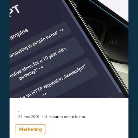
Bedrijfsnieuws
Ondernemersadviseurs neemt Profit
Accounts in Vught en Best over
Ondernemersadviseurs b.v. heeft Profit Accounts met
kantoren in Vught en Best overgenomen. Beide Profit
Accounts kantoren zullen verder gaan als
Ondernemersadviseurs vestigingen en als zodanig ook het
complete dienstenpakket van Ondernemersadviseurs
voeren. Voormalig eigenaar Michael de Krijger wordt
binnen Ondernemersadviseurs Regio-directeur van
Midden- en Oost-Brabant, waaronder uiteraard ook de
huidige kantoren Vught en Best vallen. Na deze overname
heeft Ondernemersadvis