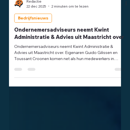
Redactie
22 dec 2025
2 minuten om te lezen
Bedrijfsnieuws
Ondernemersadviseurs neemt Kwint
Administratie & Advies uit Maastricht over
Ondernemersadviseurs neemt Kwint Administratie &
Advies uit Maastricht over. Eigenaren Guido Gilissen en
Toussant Croonen komen net als hun medewerkers in
dienst bij Ondernemersadviseurs. Na deze overname is
Ondernemersadviseurs qua omvang de nummer 10 van
Nederland in de branche van administratie- &
advieskantoren die (bewust) zonder accountantstitels
werken.