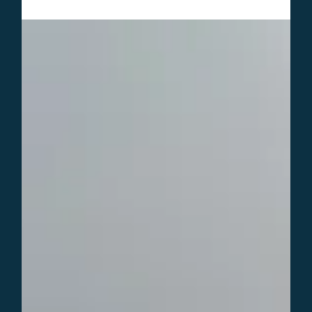
Kevin Bosch CFP
15 jun 2025
4 minuten om te lezen
Financieel
Waarom je als ondernemer actief en
planmatig vermogen moet opbouwen
Ondernemers hebben geen automatische
pensioenregeling, waardoor ze vaak sparen uitstellen met
“komt later wel”. Dit artikel benadrukt het belang van actief
vermogen opbouwen—ongeacht je rechtsvorm—en
ontkracht misvattingen zoals winst = vermogen. Het
waarschuwt voor valkuilen (geld in de zaak laten staan),
bespreekt verschillende opbouwopties en legt uit waarom
uitstel je financiële toekomst in gevaar brengt, zodat je
gericht kunt handelen voor een zorgeloze oude dag.