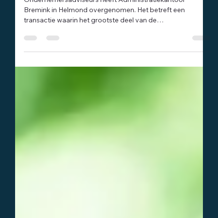
-
1 jul 2025
2 minuten om te lezen
Bedrijfsnieuws
Ondernemersadviseurs neemt Helmonds
Administratiekantoor Bremink over
Ondernemersadviseurs heeft Administratiekantoor
Bremink in Helmond overgenomen. Het betreft een
transactie waarin het grootste deel van de
klantenportefeuille en medewerkers zijn overgenomen
door Ondernemersadviseurs. Het kantoor gaat verder als
Helmondse vestiging van Ondernemersadviseurs. Met
deze acquisitie krijgt Ondernemersadviseurs er een
vestiging in Helmond bij, nadat zij vorige maand een
vestiging in Vught en Best toevoegde met de overname
van Profit Accounts.