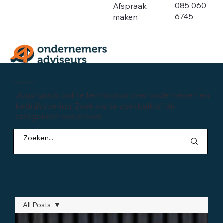
085 060
Afspraak
6745
maken
Kennisbank ondernemen
Jouw gratis online kennisbron over ondernemen en
bedrijfsvoering. Zoek via de zoekbalk of de
categorieën daaronder:
All Posts