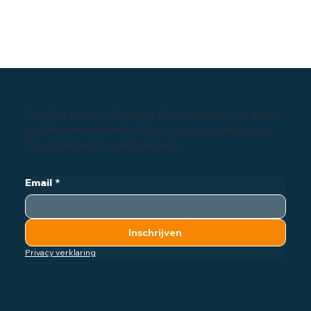
Inschrijven digitale nieuwsbrief
Schrijf je in voor "Slimmer Ondernemen", de gratis
digitale nieuwsbrief vol tips, tricks en nieuws om
(nog) slimmer te ondernemen:
Email
*
Inschrijven
Privacy verklaring