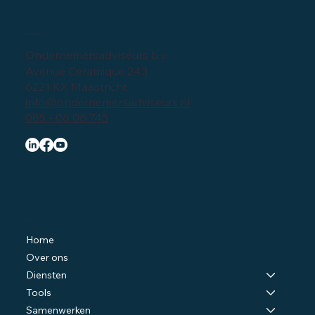
Bedrijfsgegevens
Ondernemersadviseurs b.v.
Avenue Ceramique 243
6221 KX Maastricht
info@ondernemersadviseurs.nl
085 - 06 06 745
Navigatie
Home
Over ons
Diensten
Tools
Samenwerken