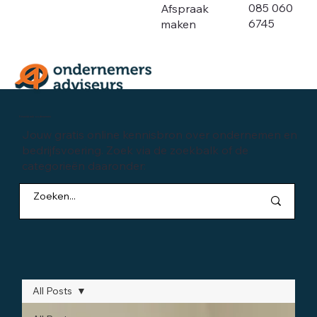
085 060
Afspraak
6745
maken
Kennisbank ondernemen
Jouw gratis online kennisbron over ondernemen en
bedrijfsvoering. Zoek via de zoekbalk of de
categorieën daaronder:
All Posts