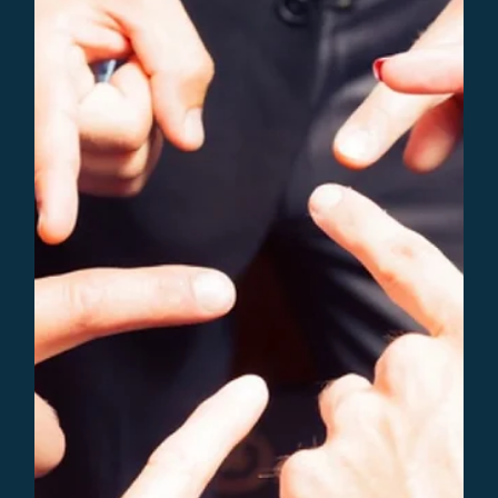
Mr. Birgit Peters
8 dec 2023
3 minuten om te lezen
Juridisch
Mogelijkheden bij disfunctionerende
werknemer
Wat zijn je mogelijkheden als werkgever wanneer een
werknemer disfunctioneert? Hoe moet je dan te werk gaan?
Wat zijn valkuilen en opties?..