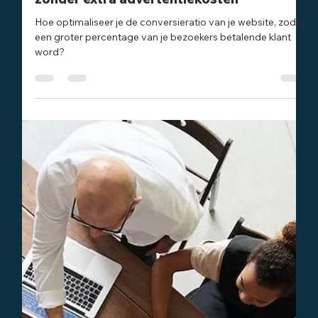
Davy Heuts
8 mrt 2024
2 minuten om te lezen
Marketing
Het belang van CRO voor maximale omzet
zonder extra advertentiekosten
Hoe optimaliseer je de conversieratio van je website, zodat
een groter percentage van je bezoekers betalende klant
word?