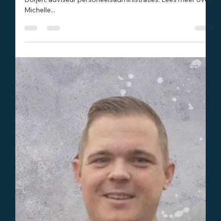
Redactie
1 jan 2024
1 minuten om te lezen
Bedrijfsnieuws
Michelle Doijen: nieuwe adviseur
personeelsadministratie per 1 januari 2024
Per 1 januari 2024 wordt ons team uitgebreid met Michelle
Doijen, adviseur personeelsadministraties. Lees meer over
Michelle...