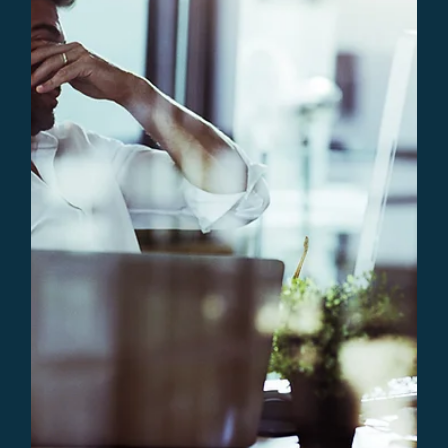
Bedrijfsnieuws
Ondernemersadviseurs neemt Strouken &
Partners over
Ondernemersadviseurs b.v. heeft administratie- en
belastingadvieskantoor Strouken & Partners uit Nuth
overgenomen.