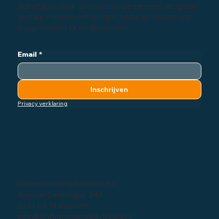
Schrijf je in voor "Slimmer Ondernemen", de gratis
digitale nieuwsbrief vol tips, tricks en nieuws om
(nog) slimmer te ondernemen:
Email
*
Inschrijven
Privacy verklaring
Bedrijfsgegevens
Ondernemersadviseurs b.v.
Avenue Ceramique 243
6221 KX Maastricht
info@ondernemersadviseurs.nl