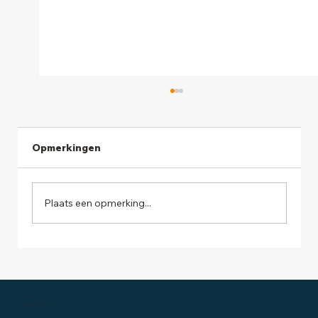
Opmerkingen
Plaats een opmerking...
Ondernemersadviseurs neemt
Helmonds Administratiekantoor
Bremink over
Inschrijven digitale nieuwsbrief