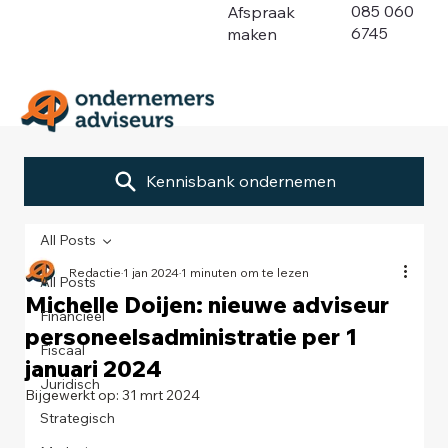
085 060
Afspraak
6745
maken
Kennisbank ondernemen
All Posts
Redactie
1 jan 2024
1 minuten om te lezen
All Posts
Michelle Doijen: nieuwe adviseur
Financieel
personeelsadministratie per 1
Fiscaal
januari 2024
Juridisch
Bijgewerkt op:
31 mrt 2024
Strategisch