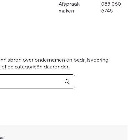
085 060
Afspraak
6745
maken
ennisbron over ondernemen en bedrijfsvoering.
 of de categorieën daaronder:
ws