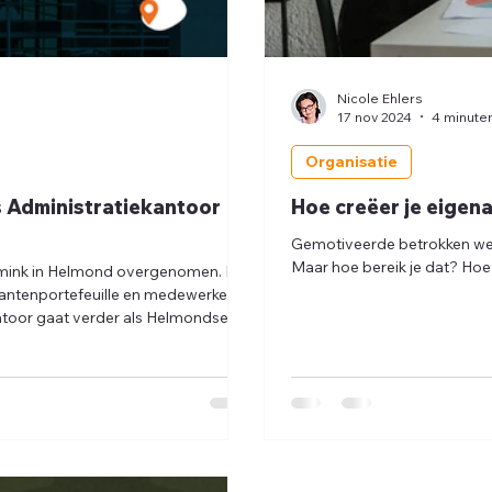
Nicole Ehlers
17 nov 2024
4 minute
Organisatie
Administratiekantoor
Hoe creëer je eigen
Gemotiveerde betrokken wer
Maar hoe bereik je dat? Hoe 
emink in Helmond overgenomen. Het
klantenportefeuille en medewerkers
toor gaat verder als Helmondse
ie krijgt Ondernemersadviseurs er
 vestiging in Vught en Best