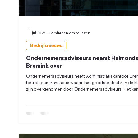
-
1 jul 2025
2 minuten om te lezen
Bedrijfsnieuws
Ondernemersadviseurs neemt Helmonds 
Bremink over
Ondernemersadviseurs heeft Administratiekantoor Br
betreft een transactie waarin het grootste deel van de 
zijn overgenomen door Ondernemersadviseurs. Het kan
vestiging van Ondernemersadviseurs. Met deze acquisit
een vestiging in Helmond bij, nadat zij vorige maand een
toevoegde met de overname van Profit Accounts.