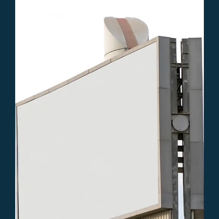
Mr. David van der Veer
8 dec 2023
6 minuten om te lezen
Juridisch
Merkbescherming in de EU
Dit artikel gaat over merkbescherming: Lees over
registratie, onderscheiding, bescherming tegen inbreuk, en
handhaving voor bedrijfssucces.