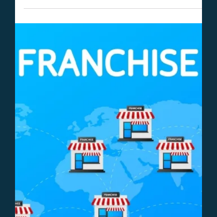
Mr. David van der Veer
8 dec 2023
5 minuten om te lezen
Juridisch
Juridische aspecten van reclame maken
Reclame maken mag niet zomaar. Zo is misleidende of
vergelijkende reclame verboden en dien je conform
reclamecodes te handelen.