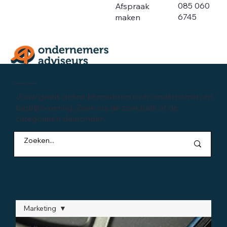
085 060
Afspraak
6745
maken
Kennisbank ondernemen
Jouw gratis online kennisbron over ondernemen en
bedrijfsvoering. Zoek via de zoekbalk of de
categorieën daaronder:
Marketing