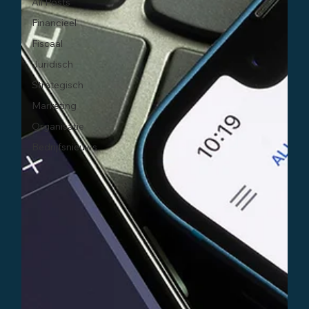
All Posts
Financieel
Fiscaal
Juridisch
Strategisch
Marketing
Organisatie
Bedrijfsnieuws