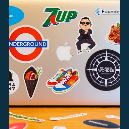
8 dec 2023
4 minuten om te lezen
Organisatie
Employer Branding feiten en fabels
Employer branding versterkt je werkgeversmerk, trekt
ideale werknemers aan en ontdek de kern van EVP,
persona's en effectieve strategieën.