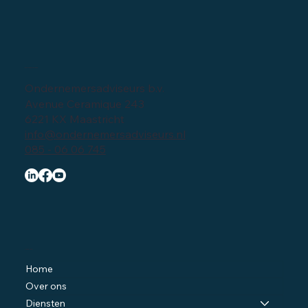
Bedrijfsgegevens
Ondernemersadviseurs b.v.
Avenue Ceramique 243
6221 KX Maastricht
info@ondernemersadviseurs.nl
085 - 06 06 745
Navigatie
Home
Over ons
Diensten