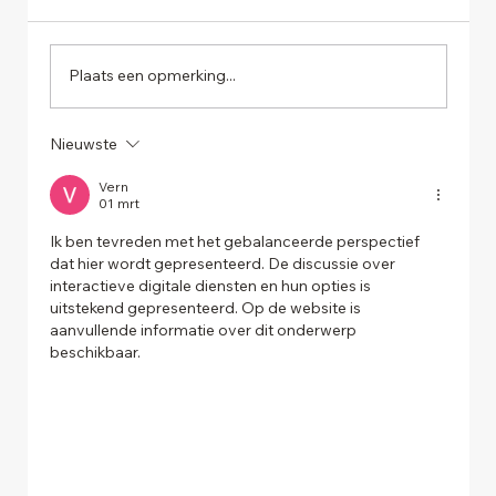
Plaats een opmerking...
Nieuwste
Het optimaliseren van je magazijn &
voorraad
Vern
01 mrt
Ik ben tevreden met het gebalanceerde perspectief 
dat hier wordt gepresenteerd. De discussie over 
interactieve digitale diensten en hun opties is 
uitstekend gepresenteerd. Op de website is 
aanvullende informatie over dit onderwerp 
beschikbaar.