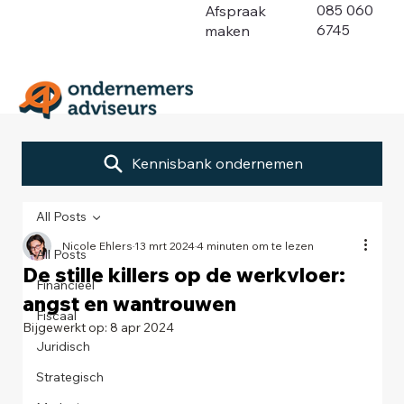
085 060
Afspraak
6745
maken
Kennisbank ondernemen
All Posts
Nicole Ehlers
13 mrt 2024
4 minuten om te lezen
All Posts
De stille killers op de werkvloer:
Financieel
angst en wantrouwen
Fiscaal
Bijgewerkt op:
8 apr 2024
Juridisch
Strategisch