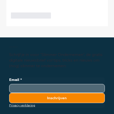
Like
Reageren
Inschrijven digitale nieuwsbrief
Schrijf je in voor "Slimmer Ondernemen", de gratis
digitale nieuwsbrief vol tips, tricks en nieuws om
(nog) slimmer te ondernemen:
Email
*
Inschrijven
Privacy verklaring