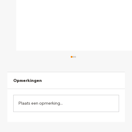
Opmerkingen
Plaats een opmerking...
De Impact van de AI Act op HR en