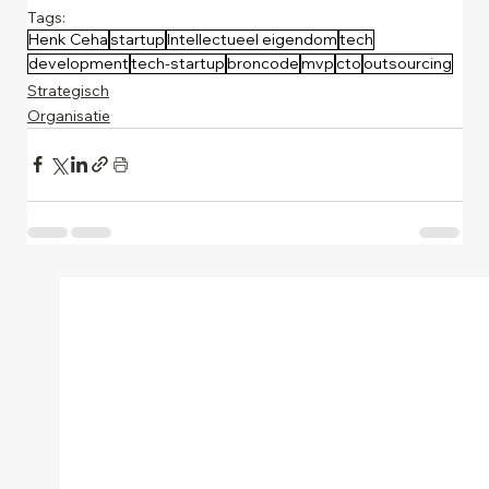
Tags:
Henk Ceha
startup
Intellectueel eigendom
tech
development
tech-startup
broncode
mvp
cto
outsourcing
Strategisch
Organisatie