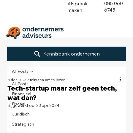
085 060
Afspraak
6745
maken
Kennisbank ondernemen
All Posts
8 dec 2023
7 minuten om te lezen
All Posts
Tech-startup maar zelf geen tech,
Financieel
wat dan?
Fiscaal
Bijgewerkt op:
23 apr 2024
Juridisch
Strategisch