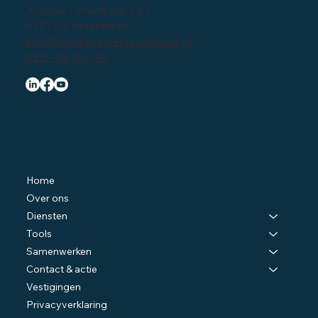
Avenue Ceramique 243
6221 KX Maastricht
info@ondernemersadviseurs.nl
085 - 06 06 745
Navigatie
Home
Over ons
Diensten
Tools
Samenwerken
Contact & actie
Vestigingen
Privacyverklaring