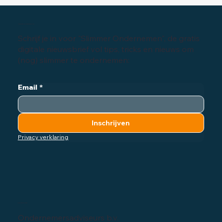
Recruitment in het MKB
Inschrijven digitale nieuwsbrief
Schrijf je in voor "Slimmer Ondernemen", de gratis
digitale nieuwsbrief vol tips, tricks en nieuws om
(nog) slimmer te ondernemen:
Email
*
Inschrijven
Privacy verklaring
Bedrijfsgegevens
Ondernemersadviseurs b.v.