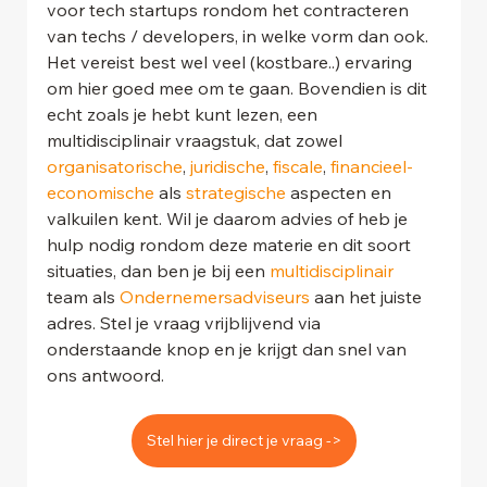
voor tech startups rondom het contracteren 
van techs / developers, in welke vorm dan ook. 
Het vereist best wel veel (kostbare..) ervaring 
om hier goed mee om te gaan. Bovendien is dit 
echt zoals je hebt kunt lezen, een 
multidisciplinair vraagstuk, dat zowel 
organisatorische
, 
juridische
, 
fiscale
, 
financieel-
economische
 als 
strategische 
aspecten en 
valkuilen kent. Wil je daarom advies of heb je 
hulp nodig rondom deze materie en dit soort 
situaties, dan ben je bij een 
multidisciplinair
team als
 Ondernemersadviseurs 
aan het juiste 
adres. Stel je vraag vrijblijvend via 
onderstaande knop en je krijgt dan snel van 
ons antwoord.
Stel hier je direct je vraag ->