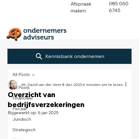
085 060
Afspraak
6745
maken
Kennisbank ondernemen
All Posts
Mr. David van der Veer
8 dec 2023
6 minuten om te lezen
All Posts
Overzicht van
Financieel
bedrijfsverzekeringen
Fiscaal
Bijgewerkt op:
6 jan 2025
Juridisch
Strategisch