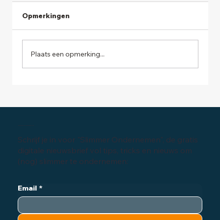
Opmerkingen
Plaats een opmerking...
Waarom elke ondernemer een
Persoonlijk Financieel Plan nodig
heeft
Inschrijven digitale nieuwsbrief
Schrijf je in voor "Slimmer Ondernemen", de gratis
digitale nieuwsbrief vol tips, tricks en nieuws om
(nog) slimmer te ondernemen:
Email
*