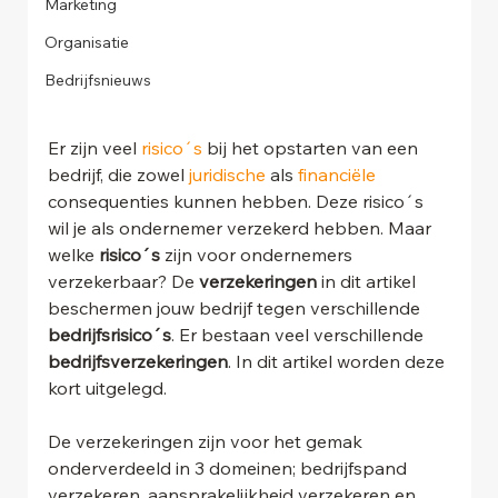
Marketing
Organisatie
Bedrijfsnieuws
Er zijn veel 
risico´s
 bij het opstarten van een 
bedrijf, die zowel 
juridische
 als 
financiële 
consequenties kunnen hebben. Deze risico´s 
wil je als ondernemer verzekerd hebben. Maar 
welke 
risico´s
 zijn voor ondernemers 
verzekerbaar? De 
verzekeringen
 in dit artikel 
beschermen jouw bedrijf tegen verschillende 
bedrijfsrisico´s
. Er bestaan veel verschillende 
bedrijfsverzekeringen
. In dit artikel worden deze 
kort uitgelegd.
De verzekeringen zijn voor het gemak 
onderverdeeld in 3 domeinen; bedrijfspand 
verzekeren, aansprakelijkheid verzekeren en 