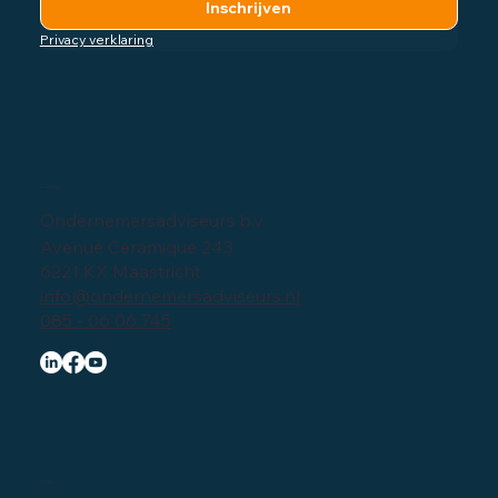
Inschrijven
Privacy verklaring
Bedrijfsgegevens
Ondernemersadviseurs b.v.
Avenue Ceramique 243
6221 KX Maastricht
info@ondernemersadviseurs.nl
085 - 06 06 745
Navigatie