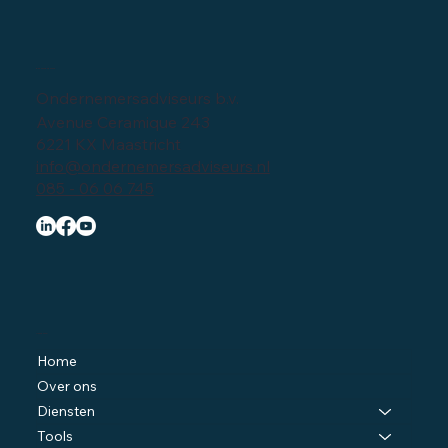
Bedrijfsgegevens
Ondernemersadviseurs b.v.
Avenue Ceramique 243
6221 KX Maastricht
info@ondernemersadviseurs.nl
085 - 06 06 745
Navigatie
Home
Over ons
Diensten
Tools