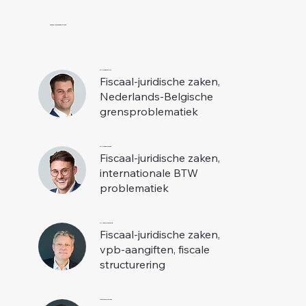
Team Fiscale autotoets
Mr. Robbert Dols
Fiscaal-juridische zaken,
Nederlands-Belgische
grensproblematiek
Mr. Rutger Lancee
Fiscaal-juridische zaken,
internationale BTW
problematiek
Mr. Leon Ruyters RB
Fiscaal-juridische zaken,
vpb-aangiften, fiscale
structurering
Maarten Reintjens