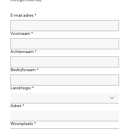
E-mail adres
*
Voornaam
*
Achternaam
*
Bedrijfsnaam
*
Land/regio
*
Adres met meerdere regels
Adres
*
Woonplaats
*