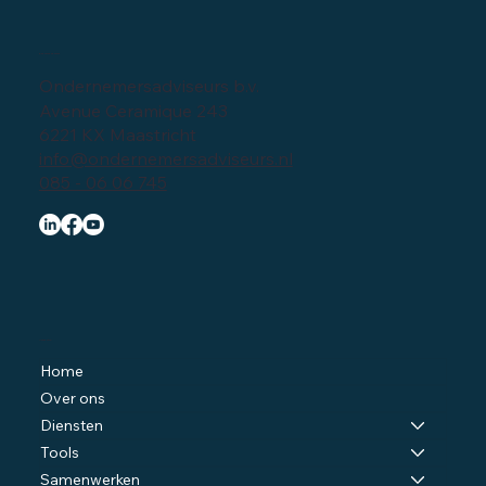
Bedrijfsgegevens
Ondernemersadviseurs b.v.
Avenue Ceramique 243
6221 KX Maastricht
info@ondernemersadviseurs.nl
085 - 06 06 745
Navigatie
Home
Over ons
Diensten
Tools
Samenwerken