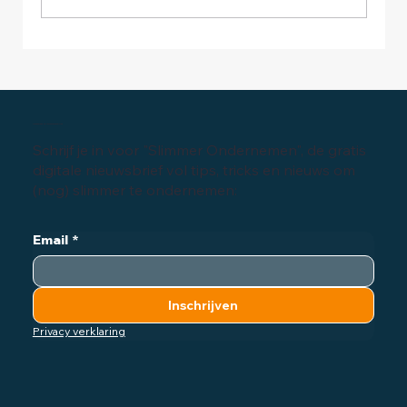
Ondernemen en verplichte wettelijke
garantie
Inschrijven digitale nieuwsbrief
Schrijf je in voor "Slimmer Ondernemen", de gratis
digitale nieuwsbrief vol tips, tricks en nieuws om
(nog) slimmer te ondernemen:
Email
*
Inschrijven
Privacy verklaring