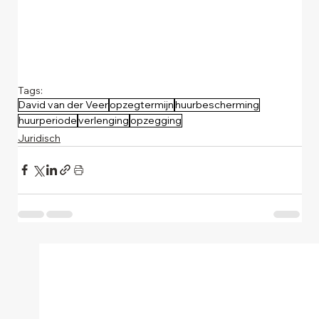
Tags:
David van der Veer
opzegtermijn
huurbescherming
huurperiode
verlenging
opzegging
Juridisch