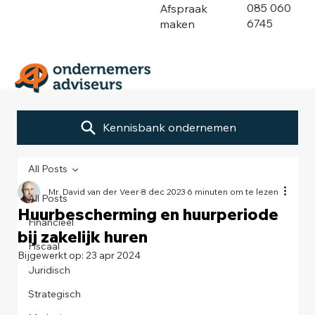
085 060
Afspraak
6745
maken
Kennisbank ondernemen
All Posts
Mr. David van der Veer
8 dec 2023
6 minuten om te lezen
All Posts
Huurbescherming en huurperiode
Financieel
bij zakelijk huren
Fiscaal
Bijgewerkt op:
23 apr 2024
Juridisch
Strategisch