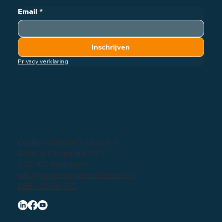
Email
*
Inschrijven
Privacy verklaring
Bedrijfsgegevens
Ondernemersadviseurs b.v.
Avenue Ceramique 243
6221 KX Maastricht
info@ondernemersadviseurs.nl
085 - 06 06 745