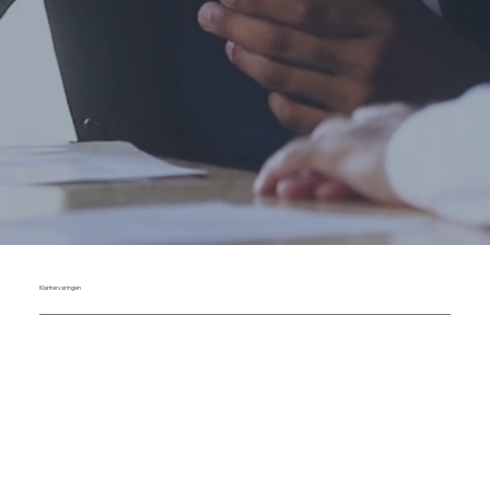
Met onze ervaren coaches kun je je zelf en je
team ontwikkelen in de richting van je
doelstellingen en wat de volgende
bedrijfsfase van je vergt als leider en
organisatie.
Bekijk dienst
Klantervaringen