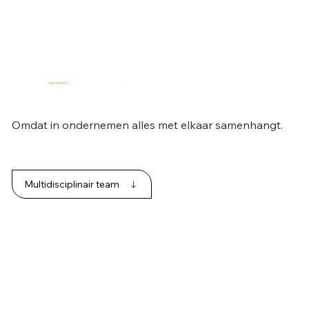
Alle expertise voor
succesvol
ondernemen onder één dak
.
Omdat in ondernemen alles met elkaar samenhangt.
Multidisciplinair team