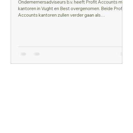
Ondernemersadviseurs b.v. heeft Profit Accounts met
kantoren in Vught en Best overgenomen. Beide Profit
Accounts kantoren zullen verder gaan als
Ondernemersadviseurs vestigingen en als zodanig ook
het complete dienstenpakket van
Ondernemersadviseurs voeren. Voormalig eigenaar
Michael de Krijger wordt binnen
Ondernemersadviseurs Regio-directeur van Midden-
en Oost-Brabant, waaronder uiteraard ook de huidige
kantoren Vught en Best vallen. Na deze overname
heeft Ondernemersadvis