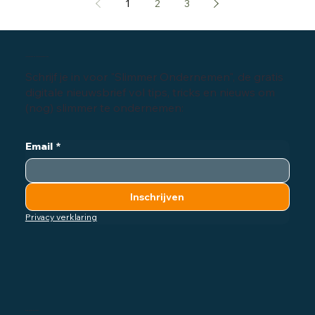
1
2
3
Inschrijven digitale nieuwsbrief
Schrijf je in voor "Slimmer Ondernemen", de gratis
digitale nieuwsbrief vol tips, tricks en nieuws om
(nog) slimmer te ondernemen:
Email
*
Inschrijven
Privacy verklaring
Bedrijfsgegevens