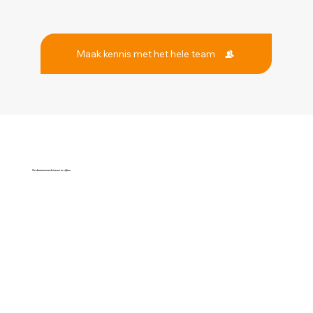
Maak kennis met het hele team
Ondernemersadviseurs in cijfers