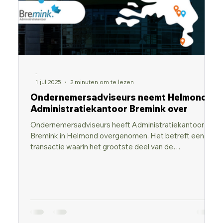
-
1 jul 2025
2 minuten om te lezen
Ondernemersadviseurs neemt Helmonds
Administratiekantoor Bremink over
Ondernemersadviseurs heeft Administratiekantoor
Bremink in Helmond overgenomen. Het betreft een
transactie waarin het grootste deel van de
klantenportefeuille en medewerkers zijn overgenomen
door Ondernemersadviseurs. Het kantoor gaat verder
als Helmondse vestiging van Ondernemersadviseurs.
Met deze acquisitie krijgt Ondernemersadviseurs er
een vestiging in Helmond bij, nadat zij vorige maand
een vestiging in Vught en Best toevoegde met de