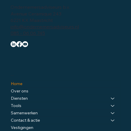
Ondernemersadviseurs b.v.
Avenue Ceramique 243
6221 KX Maastricht
info@ondernemersadviseurs.nl
085 - 06 06 745
Navigatie
Home
Over ons
Diensten
Tools
Samenwerken
Contact & actie
Vestigingen