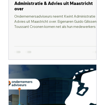
Administratie & Advies uit Maastricht
over
Ondernemersadviseurs neemt Kwint Administratie &
Advies uit Maastricht over. Eigenaren Guido Gilissen en
Toussant Croonen komen net als hun medewerkers in
dienst bij Ondernemersadviseurs. Na deze overname
is Ondernemersadviseurs qua omvang de nummer 10
van Nederland in de branche van administratie- &
advieskantoren die (bewust) zonder accountantstitels
werken.