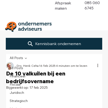
085 060
Afspraak
6745
maken
Kennisbank ondernemen
All Posts
Drs. Henk Ceha
16 feb 2025
4 minuten om te lezen
All Posts
De 10 valkuilen bij een
Financieel
bedrijfsovername
Fiscaal
Bijgewerkt op:
17 feb 2025
Juridisch
Strategisch