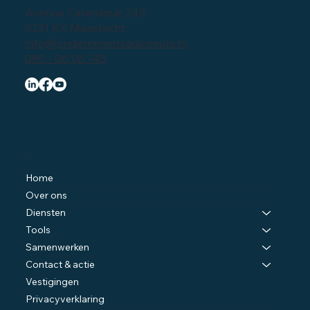
Avenue Ceramique 243
6221 KX Maastricht
info@ondernemersadviseurs.nl
085 - 06 06 745
Navigatie
Home
Over ons
Diensten
Tools
Samenwerken
Contact & actie
Vestigingen
Privacyverklaring