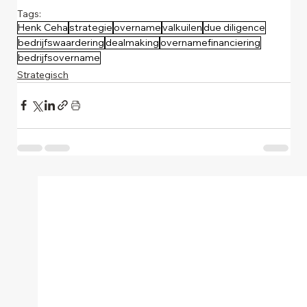
Tags:
Henk Ceha
strategie
overname
valkuilen
due diligence
bedrijfswaardering
dealmaking
overnamefinanciering
bedrijfsovername
Strategisch