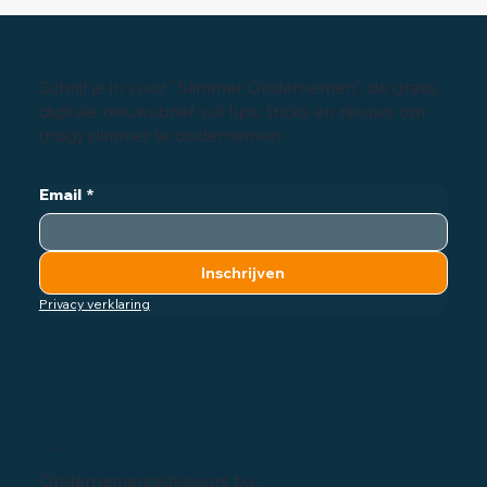
groeimanagement
Inschrijven digitale nieuwsbrief
Schrijf je in voor "Slimmer Ondernemen", de gratis
digitale nieuwsbrief vol tips, tricks en nieuws om
(nog) slimmer te ondernemen:
Email
*
Inschrijven
Privacy verklaring
Bedrijfsgegevens
Ondernemersadviseurs b.v.