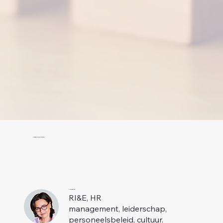
Onze RI&E adviseurs
Nicole Ehlers
RI&E, HR
management, leiderschap,
personeelsbeleid, cultuur.