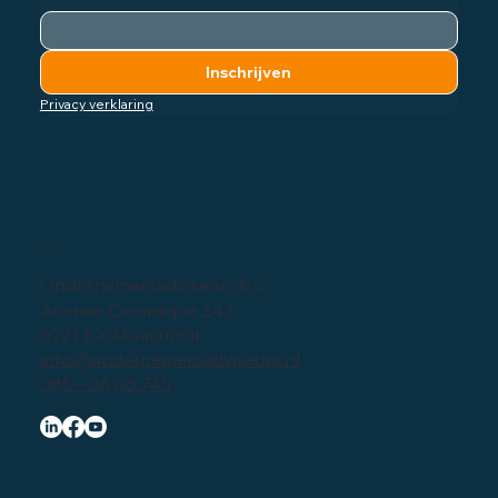
Inschrijven
Privacy verklaring
Bedrijfsgegevens
Ondernemersadviseurs b.v.
Avenue Ceramique 243
6221 KX Maastricht
info@ondernemersadviseurs.nl
085 - 06 06 745