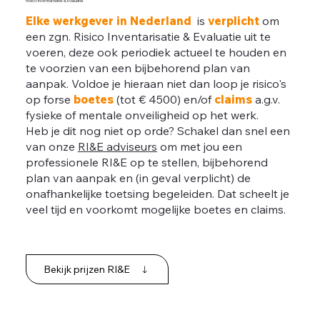
Risico Inventarisatie & Evaluatie
Elke werkgever in Nederland
is
verplicht
om
een zgn. Risico Inventarisatie & Evaluatie uit te
voeren, deze ook periodiek actueel te houden en
te voorzien van een bijbehorend plan van
aanpak. Voldoe je hieraan niet dan loop je risico's
op forse
boetes
(tot € 4500) en/of
claims
a.g.v.
fysieke of mentale onveiligheid op het werk.
Heb je dit nog niet op orde? Schakel dan snel een
van onze
RI&E adviseurs
om met jou een
professionele RI&E op te stellen, bijbehorend
plan van aanpak en (in geval verplicht) de
onafhankelijke toetsing begeleiden. Dat scheelt je
veel tijd en voorkomt mogelijke boetes en claims.
Bekijk prijzen RI&E