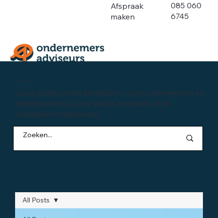
085 060
Afspraak
6745
maken
Kennisbank ondernemen
Jouw gratis online kennisbron over ondernemen en
bedrijfsvoering. Zoek via de zoekbalk of de
categorieën daaronder:
All Posts