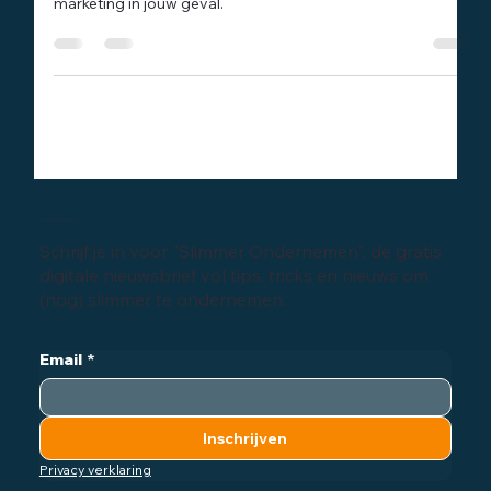
combinatie? Wat leidt tot de hoogste effectiviteit in online
marketing in jouw geval.
Inschrijven digitale nieuwsbrief
Schrijf je in voor "Slimmer Ondernemen", de gratis
digitale nieuwsbrief vol tips, tricks en nieuws om
(nog) slimmer te ondernemen:
Email
*
Inschrijven