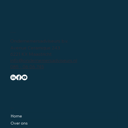
Privacy verklaring
Bedrijfsgegevens
Ondernemersadviseurs b.v.
Avenue Ceramique 243
6221 KX Maastricht
info@ondernemersadviseurs.nl
085 - 06 06 745
Navigatie
Home