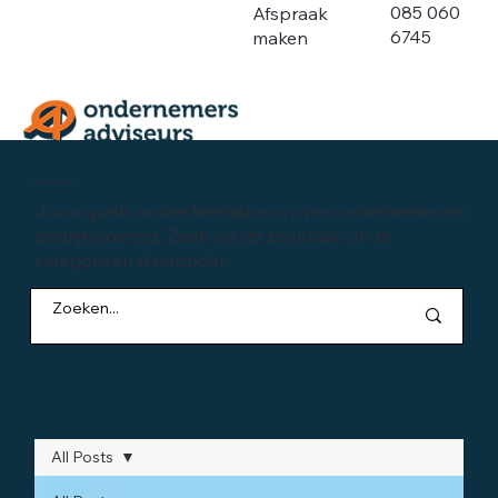
085 060
Afspraak
6745
maken
Kennisbank ondernemen
Jouw gratis online kennisbron over ondernemen en
bedrijfsvoering. Zoek via de zoekbalk of de
categorieën daaronder:
All Posts