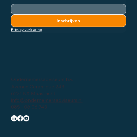
Email
*
Inschrijven
Privacy verklaring
Bedrijfsgegevens
Ondernemersadviseurs b.v.
Avenue Ceramique 243
6221 KX Maastricht
info@ondernemersadviseurs.nl
085 - 06 06 745