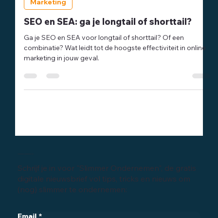
27 apr 2024
6 minuten om te lezen
Marketing
SEO en SEA: ga je longtail of shorttail?
Ga je SEO en SEA voor longtail of shorttail? Of een
combinatie? Wat leidt tot de hoogste effectiviteit in online
marketing in jouw geval.
Inschrijven digitale nieuwsbrief
Schrijf je in voor "Slimmer Ondernemen", de gratis
digitale nieuwsbrief vol tips, tricks en nieuws om
(nog) slimmer te ondernemen: