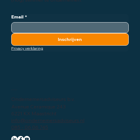
digitale nieuwsbrief vol tips, tricks en nieuws om
(nog) slimmer te ondernemen:
Email
*
Inschrijven
Privacy verklaring
Bedrijfsgegevens
Ondernemersadviseurs b.v.
Avenue Ceramique 243
6221 KX Maastricht
info@ondernemersadviseurs.nl
085 - 06 06 745