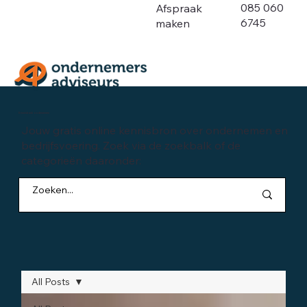
085 060
Afspraak
6745
maken
Kennisbank ondernemen
Jouw gratis online kennisbron over ondernemen en
bedrijfsvoering. Zoek via de zoekbalk of de
categorieën daaronder:
All Posts