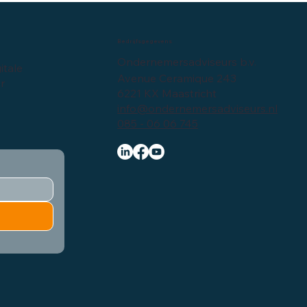
Bedrijfsgegevens
Ondernemersadviseurs b.v.
itale
Avenue Ceramique 243
er
6221 KX Maastricht
info@ondernemersadviseurs.nl
085 - 06 06 745