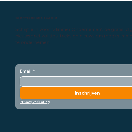
Inschrijven digitale nieuwsbrief
Schrijf je in voor "Slimmer Ondernemen", de gratis dig
nieuwsbrief vol tips, tricks en nieuws om (nog) slimm
te ondernemen:
Email
*
Inschrijven
Privacy verklaring