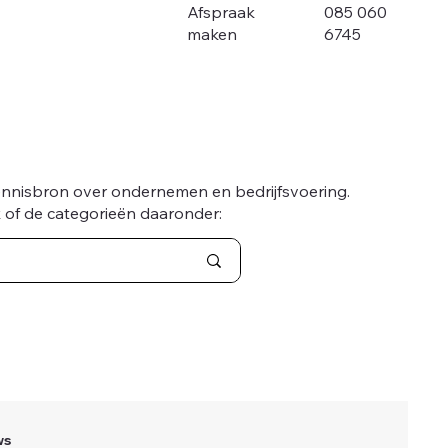
085 060
Afspraak
6745
maken
ennisbron over ondernemen en bedrijfsvoering.
 of de categorieën daaronder:
ws