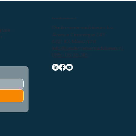
Bedrijfsgegevens
Ondernemersadviseurs b.v.
itale
Avenue Ceramique 243
er
6221 KX Maastricht
info@ondernemersadviseurs.nl
085 - 06 06 745