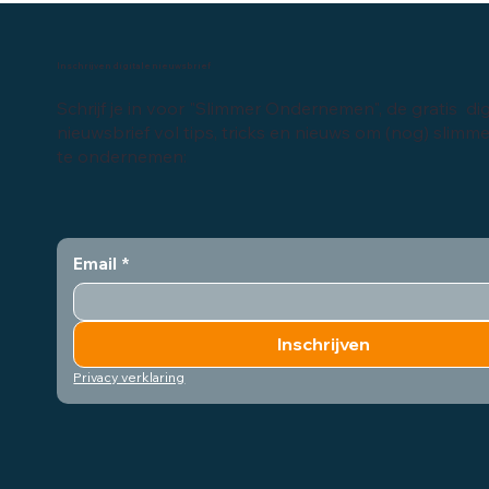
Inschrijven digitale nieuwsbrief
Schrijf je in voor "Slimmer Ondernemen", de gratis dig
nieuwsbrief vol tips, tricks en nieuws om (nog) slimm
te ondernemen:
Email
*
Inschrijven
Privacy verklaring