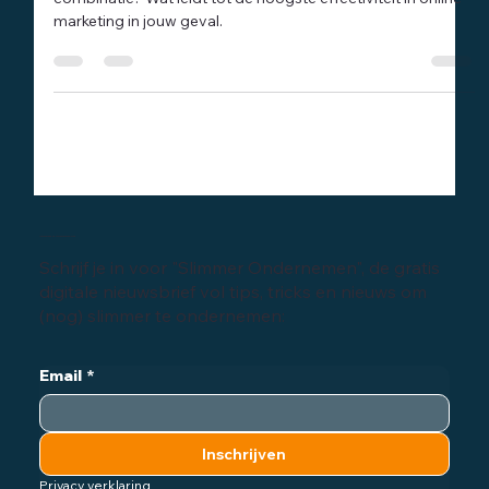
Ga je SEO en SEA voor longtail of shorttail? Of een
combinatie? Wat leidt tot de hoogste effectiviteit in online
marketing in jouw geval.
Inschrijven digitale nieuwsbrief
Schrijf je in voor "Slimmer Ondernemen", de gratis
digitale nieuwsbrief vol tips, tricks en nieuws om
(nog) slimmer te ondernemen:
Email
*