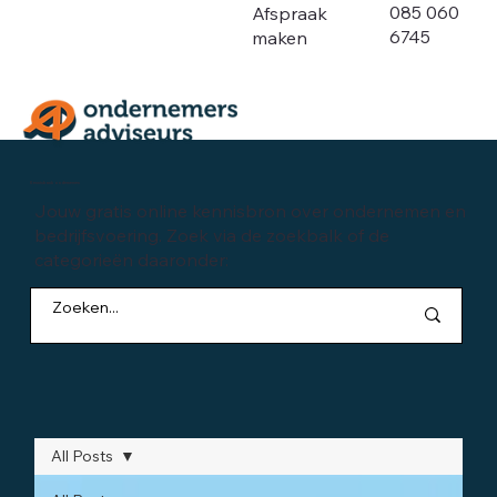
085 060
Afspraak
6745
maken
Kennisbank ondernemen
Jouw gratis online kennisbron over ondernemen en
bedrijfsvoering. Zoek via de zoekbalk of de
categorieën daaronder:
All Posts