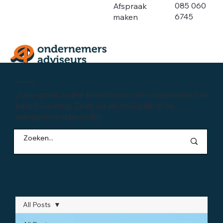
085 060
Afspraak
6745
maken
Kennisbank ondernemen
Jouw gratis online kennisbron over ondernemen en
bedrijfsvoering. Zoek via de zoekbalk of de
categorieën daaronder:
All Posts