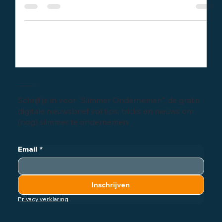
Hoe optimaliseer je de conversieratio van je website, zodat
een groter percentage van je bezoekers betalende klant
word?
Inschrijven digitale nieuwsbrief
Schrijf je in voor "Slimmer Ondernemen", de gratis
digitale nieuwsbrief vol tips, tricks en nieuws om
(nog) slimmer te ondernemen:
Email
*
Inschrijven