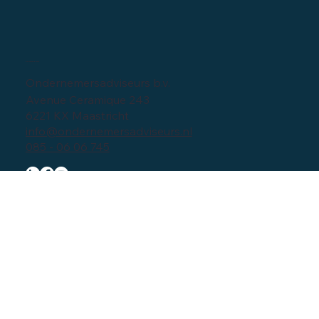
Privacy verklaring
Bedrijfsgegevens
Ondernemersadviseurs b.v.
Avenue Ceramique 243
6221 KX Maastricht
info@ondernemersadviseurs.nl
085 - 06 06 745
Navigatie