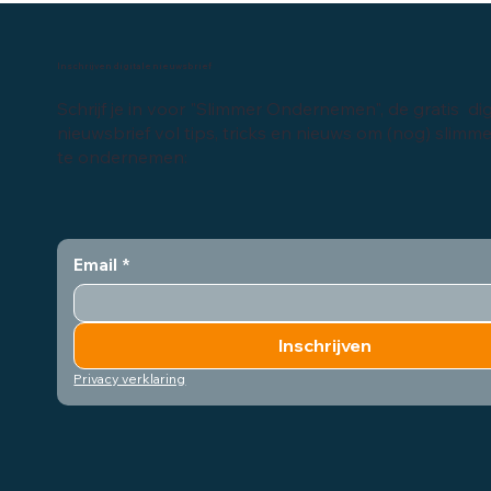
Inschrijven digitale nieuwsbrief
Schrijf je in voor "Slimmer Ondernemen", de gratis dig
nieuwsbrief vol tips, tricks en nieuws om (nog) slimm
te ondernemen:
Email
*
Inschrijven
Privacy verklaring