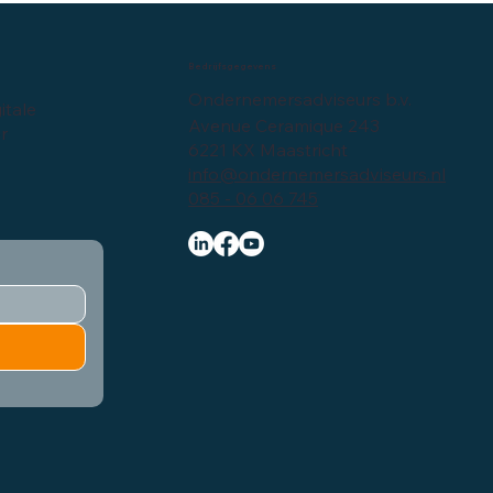
Bedrijfsgegevens
Ondernemersadviseurs b.v.
itale
Avenue Ceramique 243
er
6221 KX Maastricht
info@ondernemersadviseurs.nl
085 - 06 06 745