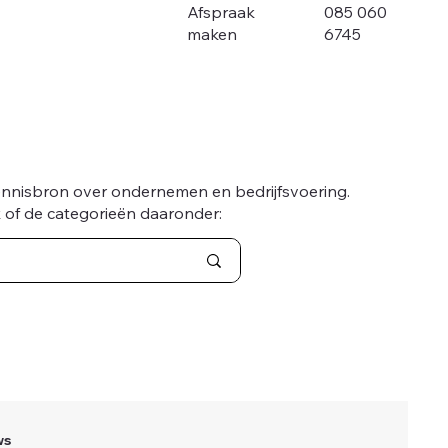
085 060
Afspraak
6745
maken
ennisbron over ondernemen en bedrijfsvoering.
 of de categorieën daaronder:
ws