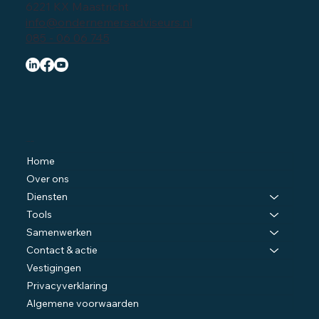
Avenue Ceramique 243
6221 KX Maastricht
info@ondernemersadviseurs.nl
085 - 06 06 745
Navigatie
Home
Over ons
Diensten
Tools
Samenwerken
Contact & actie
Vestigingen
Privacyverklaring