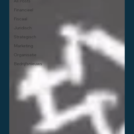
All Posts
Financieel
Fiscaal
Juridisch
Strategisch
Marketing
Organisatie
Bedrijfsnieuws