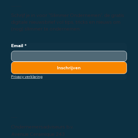
Inschrijven digitale nieuwsbrief
Schrijf je in voor "Slimmer Ondernemen", de gratis
digitale nieuwsbrief vol tips, tricks en nieuws om
(nog) slimmer te ondernemen:
Email
*
Inschrijven
Privacy verklaring
Bedrijfsgegevens
Ondernemersadviseurs b.v.