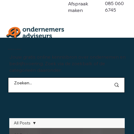
085 060
Afspraak
6745
maken
Kennisbank ondernemen
Jouw gratis online kennisbron over ondernemen en
bedrijfsvoering. Zoek via de zoekbalk of de
categorieën daaronder:
All Posts