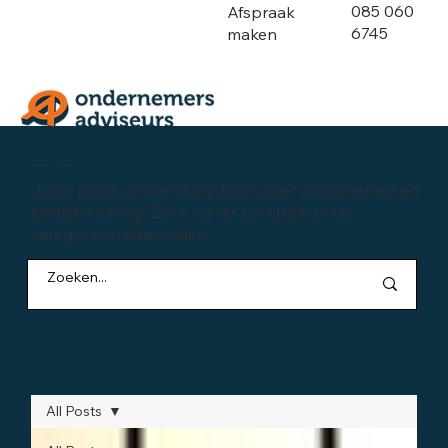
085 060
Afspraak
6745
maken
Kennisbank ondernemen
Jouw gratis online kennisbron over ondernemen en
bedrijfsvoering. Zoek via de zoekbalk of de
categorieën daaronder:
All Posts