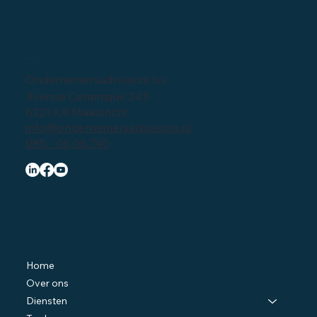
Bedrijfsgegevens
Ondernemersadviseurs b.v.
Avenue Ceramique 243
6221 KX Maastricht
info@ondernemersadviseurs.nl
085 - 06 06 745
Navigatie
Home
Over ons