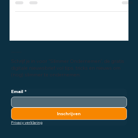
uit de praktijk...
Inschrijven digitale nieuwsbrief
Schrijf je in voor "Slimmer Ondernemen", de gratis
digitale nieuwsbrief vol tips, tricks en nieuws om
(nog) slimmer te ondernemen:
Email
*
Inschrijven
Privacy verklaring