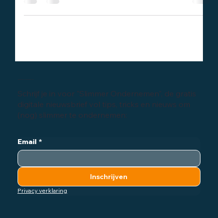
uit de praktijk...
Inschrijven digitale nieuwsbrief
Schrijf je in voor "Slimmer Ondernemen", de gratis
digitale nieuwsbrief vol tips, tricks en nieuws om
(nog) slimmer te ondernemen:
Email
*
Inschrijven
Privacy verklaring