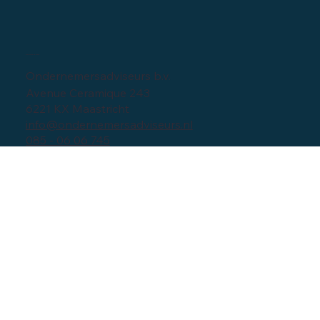
Bedrijfsgegevens
Ondernemersadviseurs b.v.
Avenue Ceramique 243
6221 KX Maastricht
info@ondernemersadviseurs.nl
085 - 06 06 745
Navigatie
Home
Over ons