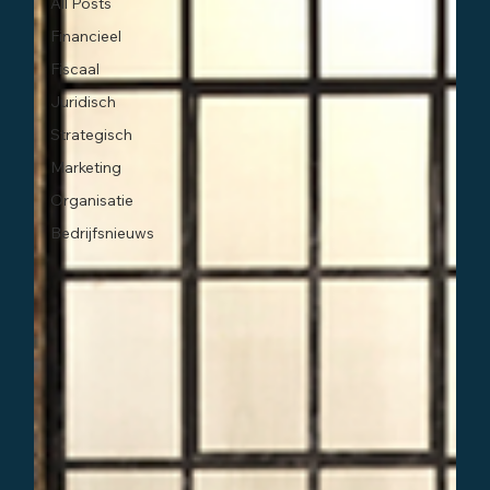
All Posts
Financieel
Fiscaal
Juridisch
Strategisch
Marketing
Organisatie
Bedrijfsnieuws