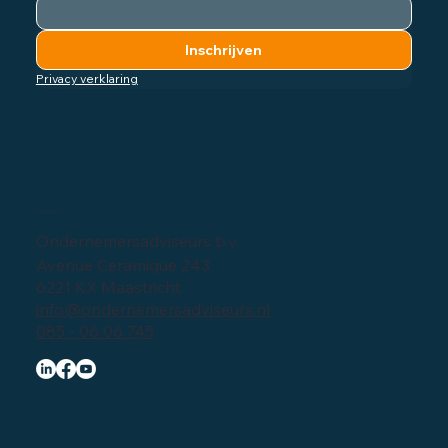
Email
*
Inschrijven
Privacy verklaring
Bedrijfsgegevens
Ondernemersadviseurs b.v.
Avenue Ceramique 243
6221 KX Maastricht
info@ondernemersadviseurs.nl
085 - 06 06 745