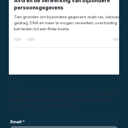
AVG en de verwerking van bijzondere
persoonsgegevens
Tien gronden om bijzondere gegevens zoals ras, seksueel
gedrag, DNA en meer te mogen verwerken, overtreding
kan leiden tot een flinke boete.
Inschrijven digitale nieuwsbrief
Schrijf je in voor "Slimmer Ondernemen", de gratis
digitale nieuwsbrief vol tips, tricks en nieuws om
(nog) slimmer te ondernemen: