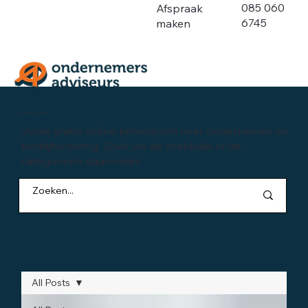
085 060
Afspraak
6745
maken
Kennisbank ondernemen
Jouw gratis online kennisbron over ondernemen en
bedrijfsvoering. Zoek via de zoekbalk of de
categorieën daaronder:
All Posts