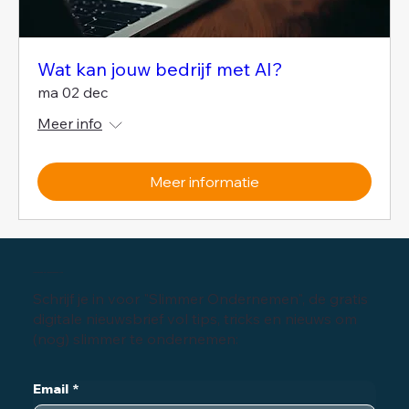
Wat kan jouw bedrijf met AI?
ma 02 dec
Meer info
Meer informatie
Inschrijven digitale nieuwsbrief
Schrijf je in voor "Slimmer Ondernemen", de gratis
digitale nieuwsbrief vol tips, tricks en nieuws om
(nog) slimmer te ondernemen:
Email
*