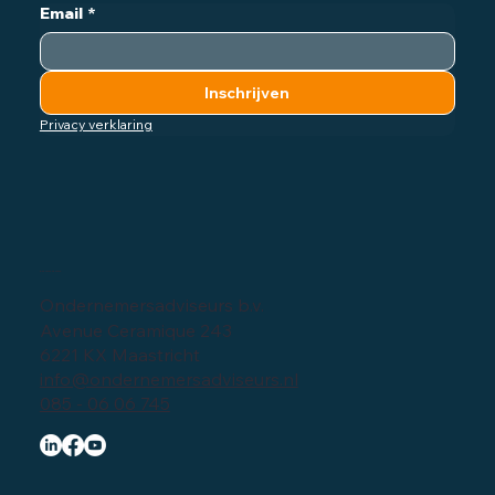
Email
*
Inschrijven
Privacy verklaring
Bedrijfsgegevens
Ondernemersadviseurs b.v.
Avenue Ceramique 243
6221 KX Maastricht
info@ondernemersadviseurs.nl
085 - 06 06 745