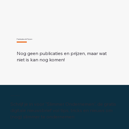
Publicaties & Prijzen
Nog geen publicaties en prijzen, maar wat
niet is kan nog komen!
Inschrijven digitale nieuwsbrief
Schrijf je in voor "Slimmer Ondernemen", de gratis
digitale nieuwsbrief vol tips, tricks en nieuws om
(nog) slimmer te ondernemen: